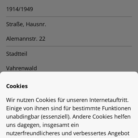
1914/1949
Straße, Hausnr.
Alemannstr. 22
Stadtteil
Vahrenwald
Ort
Cookies
Hannover
Wir nutzen Cookies für unseren Internetauftritt.
Einige von ihnen sind für bestimmte Funktionen
Status
unabdingbar (essenziell). Andere Cookies helfen
uns dagegen, insgesamt ein
vermietet
nutzerfreundlicheres und verbessertes Angebot