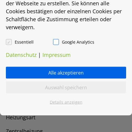
der Webseite zu erstellen. Sie können alle
Energieausweis
Cookies bestätigen oder einzelnen Cookies per
EnEV 2009
Schaltfläche die Zustimmung erteilen oder
verweigern.
Energieausweistyp
Essentiell
Google Analytics
Bedarfsausweis
Datenschutz
|
Impressum
Energiebedarf in Kwh/(m²/a)
Alle akzeptieren
186
Auswahl speichern
Energieträger
Details anzeigen
Gas
Heizungsart
Zentralheizung