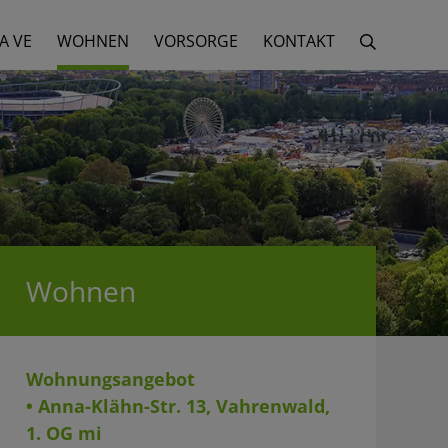
A VE
WOHNEN
VORSORGE
KONTAKT
Wohnen
Wohnungsangebot
• Anna-Klähn-Str. 13, Vahrenwald,
1. OG mi