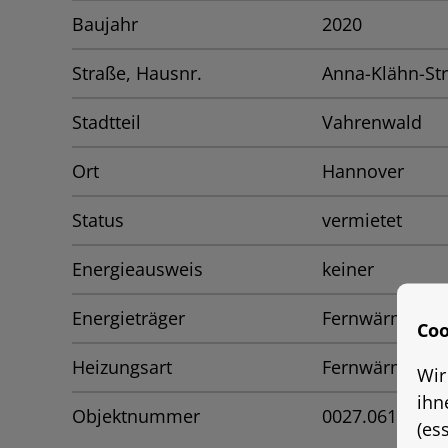
Baujahr
2020
Straße, Hausnr.
Anna-Klähn-Str
Stadtteil
Vahrenwald
Ort
Hannover
Status
vermietet
Energieausweis
keiner
Energieträger
Fernwärme
Coo
Heizungsart
Fernwärme
Wir
ihn
Objektnummer
0027.0612
(es