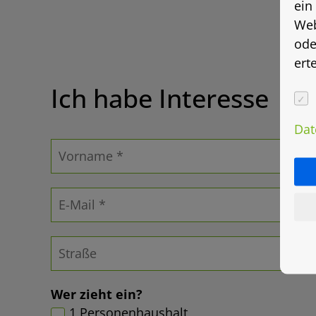
ein
Web
ode
ert
Ich habe Interesse
Dat
Wer zieht ein?
1 Personenhaushalt