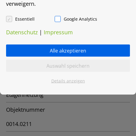
verweigern.
Bedarfsausweis
Essentiell
Google Analytics
Energiebedarf in Kwh/(m²/a)
Datenschutz
|
Impressum
185
Alle akzeptieren
Energieträger
Gas
Auswahl speichern
Heizungsart
Details anzeigen
Etagenheizung
Objektnummer
0014.0211