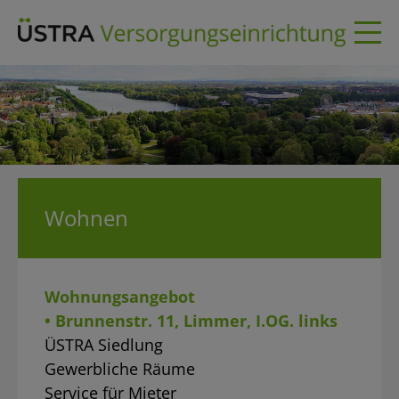
Skip
to
content
Wohnen
Wohnungsangebot
• Brunnenstr. 11, Limmer, I.OG. links
ÜSTRA Siedlung
Gewerbliche Räume
Service für Mieter