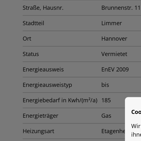
Straße, Hausnr.
Brunnenstr. 11
Stadtteil
Limmer
Ort
Hannover
Status
Vermietet
Energieausweis
EnEV 2009
Energieausweistyp
bis
Energiebedarf in Kwh/(m²/a)
185
Coo
Energieträger
Gas
Wir
Heizungsart
Etagenheizung
ihn