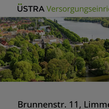
Skip
to
content
Brunnenstr. 11, Limme