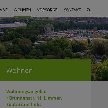
A VE
WOHNEN
VORSORGE
KONTAKT
Wohnen
Wohnungsangebot
• Brunnenstr. 11, Limmer,
Souterrain links