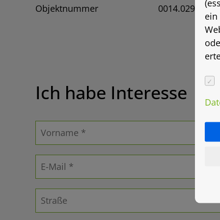
(es
Objektnummer
0014.0291
ein
Web
ode
ert
Ich habe Interesse
Dat