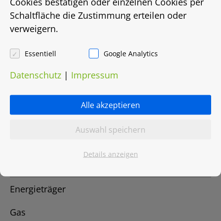
Cookies bestätigen oder einzelnen Cookies per
Schaltfläche die Zustimmung erteilen oder
vermietet
verweigern.
Energieausweis
Essentiell
Google Analytics
EnEV 2009
Datenschutz
|
Impressum
Energieausweistyp
Alle akzeptieren
Bedarfsausweis
Auswahl speichern
Energiebedarf in Kwh/(m²/a)
Details anzeigen
185
Energieträger
Gas