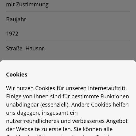
mit Zustimmung
Baujahr
1972
Straße, Hausnr.
Brunnenstr. 13
Cookies
Stadtteil
Wir nutzen Cookies für unseren Internetauftritt.
Limmer
Einige von ihnen sind für bestimmte Funktionen
unabdingbar (essenziell). Andere Cookies helfen
Ort
uns dagegen, insgesamt ein
nutzerfreundlicheres und verbessertes Angebot
Hannover
der Webseite zu erstellen. Sie können alle
Status