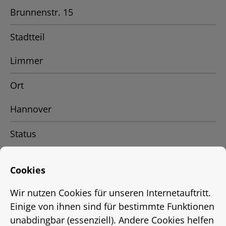
Brunnenstr. 15
Stadtteil
Limmer
Ort
Hannover
Status
Vermietet
Cookies
Energieausweis
Wir nutzen Cookies für unseren Internetauftritt.
EnEV 2009
Einige von ihnen sind für bestimmte Funktionen
unabdingbar (essenziell). Andere Cookies helfen