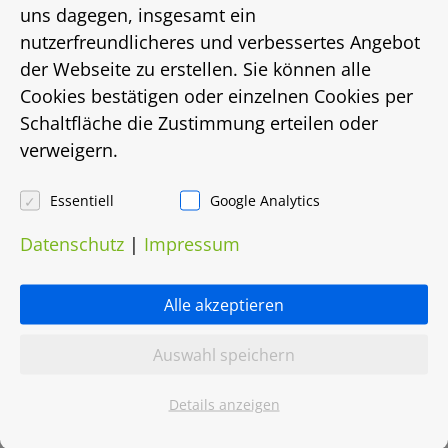
Energieausweistyp
uns dagegen, insgesamt ein
nutzerfreundlicheres und verbessertes Angebot
bis
der Webseite zu erstellen. Sie können alle
Cookies bestätigen oder einzelnen Cookies per
Energiebedarf in Kwh/(m²/a)
Schaltfläche die Zustimmung erteilen oder
verweigern.
185
Energieträger
Essentiell
Google Analytics
Datenschutz
|
Impressum
Gas
Heizungsart
Alle akzeptieren
Etagenheizung
Auswahl speichern
Objektnummer
Details anzeigen
0014.0491