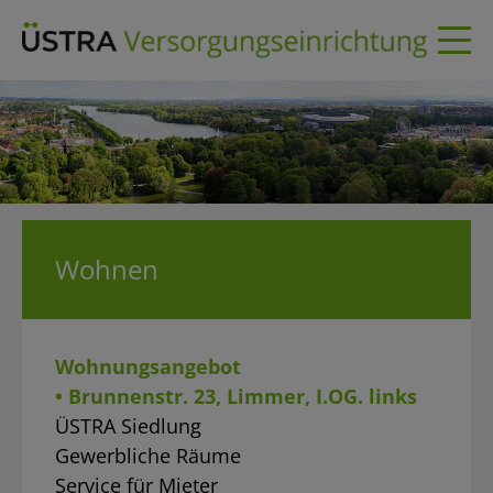
Skip
to
content
Wohnen
Wohnungsangebot
• Brunnenstr. 23, Limmer, I.OG. links
ÜSTRA Siedlung
Gewerbliche Räume
Service für Mieter