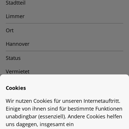
Stadtteil
Limmer
Ort
Hannover
Status
Vermietet
Energieausweis
Cookies
EnEV 2009
Wir nutzen Cookies für unseren Internetauftritt.
Einige von ihnen sind für bestimmte Funktionen
Energieausweistyp
unabdingbar (essenziell). Andere Cookies helfen
uns dagegen, insgesamt ein
bis