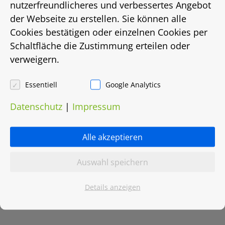
nutzerfreundlicheres und verbessertes Angebot
der Webseite zu erstellen. Sie können alle
Energiebedarf in Kwh/(m²/a)
Cookies bestätigen oder einzelnen Cookies per
199
Schaltfläche die Zustimmung erteilen oder
verweigern.
Energieträger
Essentiell
Google Analytics
Gas
Datenschutz
|
Impressum
Heizungsart
Alle akzeptieren
Etagenheizung
Auswahl speichern
Objektnummer
Details anzeigen
0018.0411