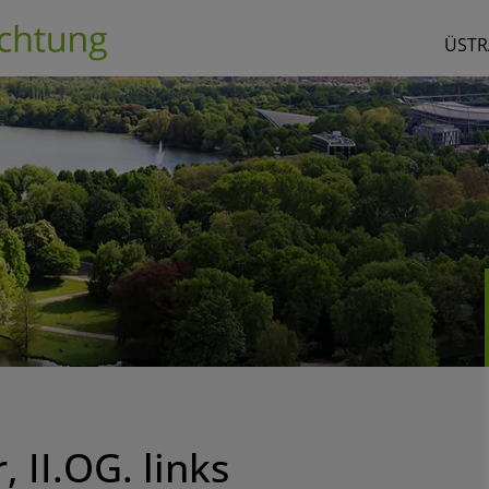
ÜSTR
 II.OG. links