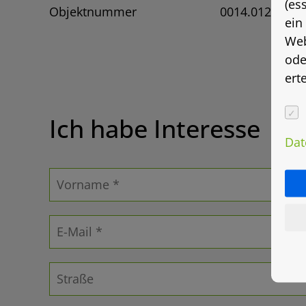
(es
Objektnummer
0014.0121
ein
Web
ode
ert
Ich habe Interesse
Dat