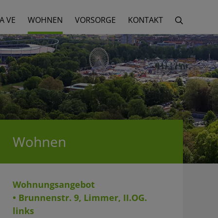
A VE
WOHNEN
VORSORGE
KONTAKT
Wohnen
Wohnungsangebot
• Brunnenstr. 9, Limmer, II.OG.
links