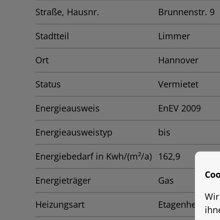
Straße, Hausnr.
Brunnenstr. 9
Stadtteil
Limmer
Ort
Hannover
Status
Vermietet
Energieausweis
EnEV 2009
Energieausweistyp
bis
Energiebedarf in Kwh/(m²/a)
162,9
Coo
Energieträger
Gas
Wir
Heizungsart
Etagenheizung
ihn