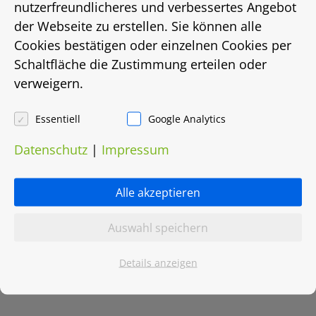
nutzerfreundlicheres und verbessertes Angebot
der Webseite zu erstellen. Sie können alle
Energiebedarf in Kwh/(m²/a)
Cookies bestätigen oder einzelnen Cookies per
136,9
Schaltfläche die Zustimmung erteilen oder
verweigern.
Energieträger
Essentiell
Google Analytics
Gas
Datenschutz
|
Impressum
Heizungsart
Alle akzeptieren
Etagenheizung
Auswahl speichern
Objektnummer
Details anzeigen
0023.0031