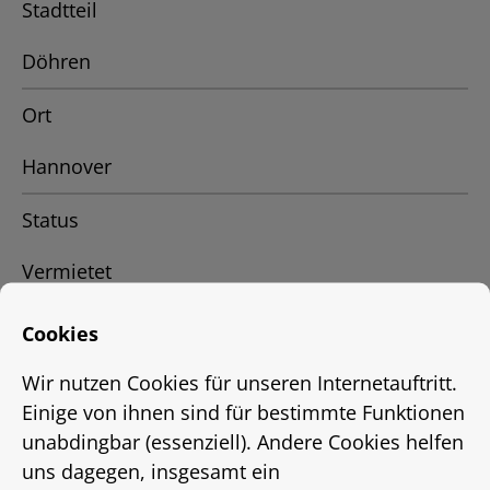
Stadtteil
Döhren
Ort
Hannover
Status
Vermietet
Energieausweis
Cookies
EnEV 2009
Wir nutzen Cookies für unseren Internetauftritt.
Einige von ihnen sind für bestimmte Funktionen
Energieausweistyp
unabdingbar (essenziell). Andere Cookies helfen
uns dagegen, insgesamt ein
bis