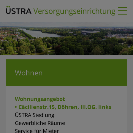
Skip
to
content
Wohnen
Wohnungsangebot
• Cäcilienstr.15, Döhren, III.OG. links
ÜSTRA Siedlung
Gewerbliche Räume
Service für Mieter