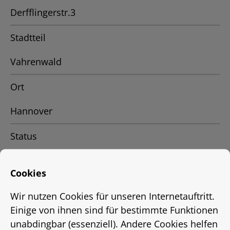
Derfflingerstr.3
Stadtteil
Vahrenwald
Ort
Hannover
Status
Vermietet
Cookies
Energieausweis
Wir nutzen Cookies für unseren Internetauftritt.
EnEV 2009
Einige von ihnen sind für bestimmte Funktionen
unabdingbar (essenziell). Andere Cookies helfen