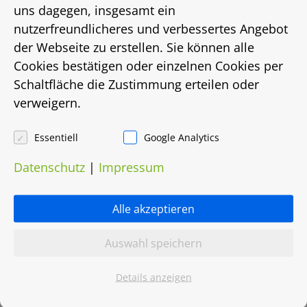
Energieausweistyp
uns dagegen, insgesamt ein
nutzerfreundlicheres und verbessertes Angebot
bis
der Webseite zu erstellen. Sie können alle
Cookies bestätigen oder einzelnen Cookies per
Energiebedarf in Kwh/(m²/a)
Schaltfläche die Zustimmung erteilen oder
verweigern.
219
Energieträger
Essentiell
Google Analytics
Datenschutz
|
Impressum
Gas
Heizungsart
Alle akzeptieren
Etagenheizung
Auswahl speichern
Objektnummer
Details anzeigen
0025.0041