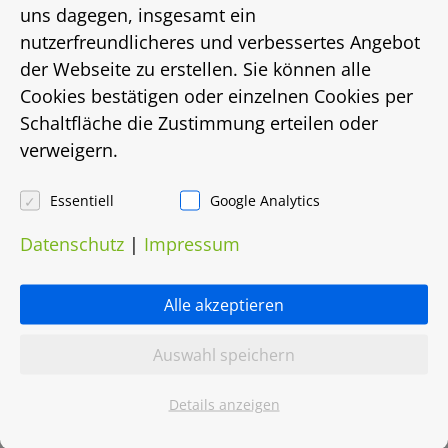
Energieausweistyp
uns dagegen, insgesamt ein
nutzerfreundlicheres und verbessertes Angebot
bis
der Webseite zu erstellen. Sie können alle
Cookies bestätigen oder einzelnen Cookies per
Energiebedarf in Kwh/(m²/a)
Schaltfläche die Zustimmung erteilen oder
verweigern.
234
Energieträger
Essentiell
Google Analytics
Datenschutz
|
Impressum
Gas
Heizungsart
Alle akzeptieren
Etagenheizung
Auswahl speichern
Objektnummer
Details anzeigen
0026.0111