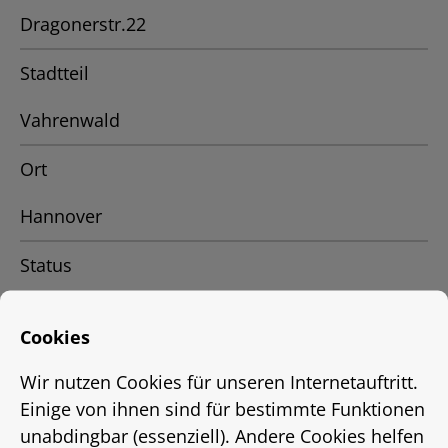
Dragonerstr.22
Stadtteil
Vahrenwald
Ort
Hannover
Status
Vermietet
Cookies
Energieausweis
Wir nutzen Cookies für unseren Internetauftritt.
EnEV 2009
Einige von ihnen sind für bestimmte Funktionen
unabdingbar (essenziell). Andere Cookies helfen