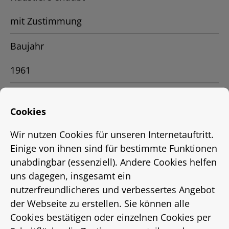
mit Zustimmung
Baujahr
1961
Straße, Hausnr.
Cookies
Dragonerstr.24
Wir nutzen Cookies für unseren Internetauftritt.
Stadtteil
Einige von ihnen sind für bestimmte Funktionen
unabdingbar (essenziell). Andere Cookies helfen
Vahrenwald
uns dagegen, insgesamt ein
nutzerfreundlicheres und verbessertes Angebot
Ort
der Webseite zu erstellen. Sie können alle
Cookies bestätigen oder einzelnen Cookies per
Hannover