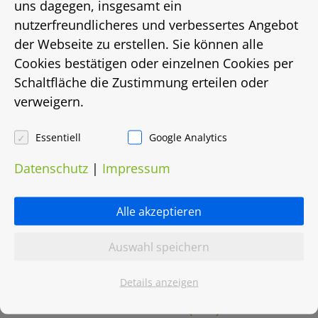
uns dagegen, insgesamt ein
Energieausweis
nutzerfreundlicheres und verbessertes Angebot
keiner
der Webseite zu erstellen. Sie können alle
Cookies bestätigen oder einzelnen Cookies per
Energieträger
Schaltfläche die Zustimmung erteilen oder
verweigern.
Fernwärme
Essentiell
Google Analytics
Heizungsart
Datenschutz
|
Impressum
Fernwärme
Objektnummer
Alle akzeptieren
0027.1221
Auswahl speichern
Details anzeigen
Grundriss herunterladen (PDF)