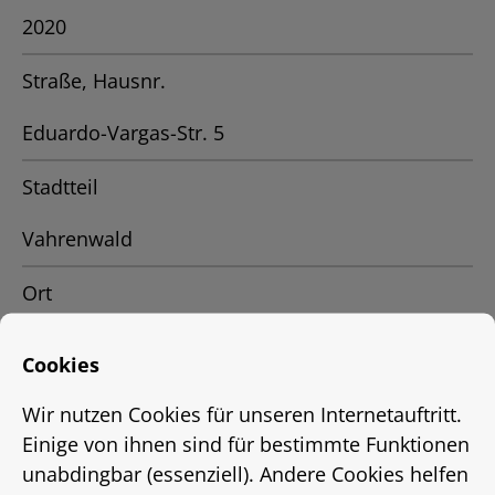
2020
Straße, Hausnr.
Eduardo-Vargas-Str. 5
Stadtteil
Vahrenwald
Ort
Hannover
Cookies
Status
Wir nutzen Cookies für unseren Internetauftritt.
Einige von ihnen sind für bestimmte Funktionen
vermietet
unabdingbar (essenziell). Andere Cookies helfen