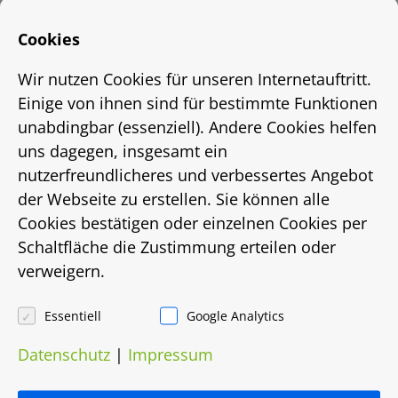
2020
Cookies
Straße, Hausnr.
Wir nutzen Cookies für unseren Internetauftritt.
Einige von ihnen sind für bestimmte Funktionen
Elsa-Kruse-Str. 1
unabdingbar (essenziell). Andere Cookies helfen
uns dagegen, insgesamt ein
Stadtteil
nutzerfreundlicheres und verbessertes Angebot
der Webseite zu erstellen. Sie können alle
Vahrenwald
Cookies bestätigen oder einzelnen Cookies per
Ort
Schaltfläche die Zustimmung erteilen oder
verweigern.
Hannover
Essentiell
Google Analytics
Status
Datenschutz
|
Impressum
vermietet