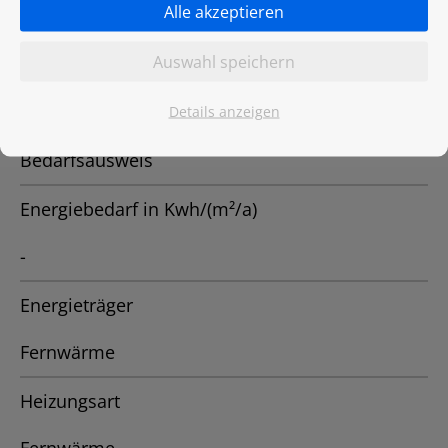
Alle akzeptieren
Energieausweis
Auswahl speichern
EnEV 2014
Details anzeigen
Energieausweistyp
Bedarfsausweis
Energiebedarf in Kwh/(m²/a)
-
Energieträger
Fernwärme
Heizungsart