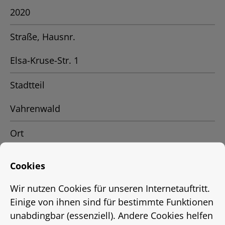
2020
Straße, Hausnr.
Elsa-Kruse-Str. 1
Stadtteil
Vahrenwald
Ort
Hannover
Cookies
Status
Wir nutzen Cookies für unseren Internetauftritt.
Einige von ihnen sind für bestimmte Funktionen
vermietet
unabdingbar (essenziell). Andere Cookies helfen