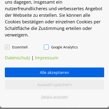
uns dagegen, insgesamt ein
Energieausweis
nutzerfreundlicheres und verbessertes Angebot
keiner
der Webseite zu erstellen. Sie können alle
Cookies bestätigen oder einzelnen Cookies per
Energieträger
Schaltfläche die Zustimmung erteilen oder
verweigern.
Fernwärme
Essentiell
Google Analytics
Heizungsart
Datenschutz
|
Impressum
Fernwärme
Objektnummer
Alle akzeptieren
0027.0733
Auswahl speichern
Details anzeigen
Grundriss herunterladen (PDF)