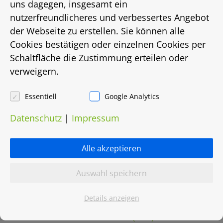
uns dagegen, insgesamt ein
Energieausweis
nutzerfreundlicheres und verbessertes Angebot
keiner
der Webseite zu erstellen. Sie können alle
Cookies bestätigen oder einzelnen Cookies per
Energieträger
Schaltfläche die Zustimmung erteilen oder
verweigern.
Fernwärme
Essentiell
Google Analytics
Heizungsart
Datenschutz
|
Impressum
Fernwärme
Objektnummer
Alle akzeptieren
0027.0821
Auswahl speichern
Details anzeigen
Grundriss herunterladen (PDF)