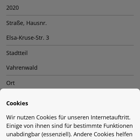
2020
Straße, Hausnr.
Elsa-Kruse-Str. 3
Stadtteil
Vahrenwald
Ort
Hannover
Cookies
Status
Wir nutzen Cookies für unseren Internetauftritt.
Einige von ihnen sind für bestimmte Funktionen
vermietet
unabdingbar (essenziell). Andere Cookies helfen