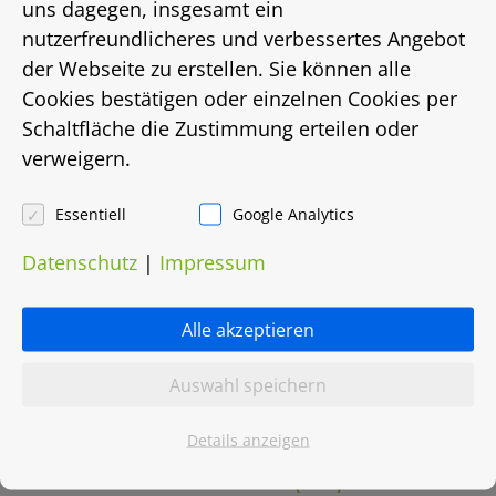
uns dagegen, insgesamt ein
Energieausweis
nutzerfreundlicheres und verbessertes Angebot
keiner
der Webseite zu erstellen. Sie können alle
Cookies bestätigen oder einzelnen Cookies per
Energieträger
Schaltfläche die Zustimmung erteilen oder
verweigern.
Fernwärme
Essentiell
Google Analytics
Heizungsart
Datenschutz
|
Impressum
Fernwärme
Objektnummer
Alle akzeptieren
0027.0942
Auswahl speichern
Details anzeigen
Grundriss herunterladen (PDF)