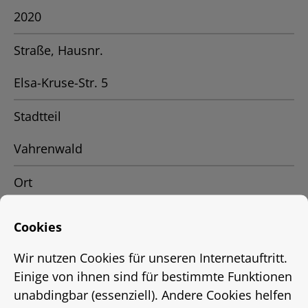
2020
Straße, Hausnr.
Elsa-Kruse-Str. 5
Stadtteil
Vahrenwald
Ort
Hannover
Cookies
Status
Wir nutzen Cookies für unseren Internetauftritt.
Einige von ihnen sind für bestimmte Funktionen
vermietet
unabdingbar (essenziell). Andere Cookies helfen