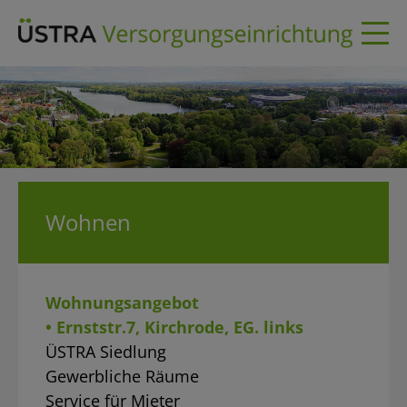
Skip
to
content
Wohnen
Wohnungsangebot
• Ernststr.7, Kirchrode, EG. links
ÜSTRA Siedlung
Gewerbliche Räume
Service für Mieter