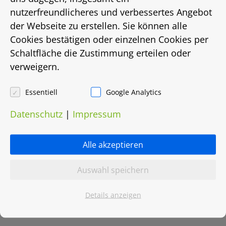
nutzerfreundlicheres und verbessertes Angebot
Energiebedarf in Kwh/(m²/a)
der Webseite zu erstellen. Sie können alle
Cookies bestätigen oder einzelnen Cookies per
212
Schaltfläche die Zustimmung erteilen oder
verweigern.
Energieträger
Gas
Essentiell
Google Analytics
Datenschutz
|
Impressum
Heizungsart
Etagenheizung
Alle akzeptieren
Objektnummer
Auswahl speichern
0030.0201
Details anzeigen