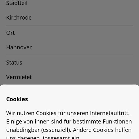
Stadtteil
Kirchrode
Ort
Hannover
Status
Vermietet
Energieausweis
Cookies
EnEV 2009
Wir nutzen Cookies für unseren Internetauftritt.
Einige von ihnen sind für bestimmte Funktionen
Energieausweistyp
unabdingbar (essenziell). Andere Cookies helfen
bis
uns dagegen, insgesamt ein