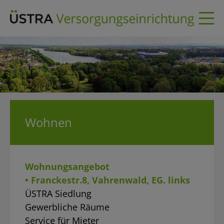
Skip
to
content
Wohnen
Wohnungsangebot
• Franckestr.8, Vahrenwald, EG. links
ÜSTRA Siedlung
Gewerbliche Räume
Service für Mieter