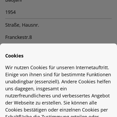
1954
Straße, Hausnr.
Franckestr.8
Stadtteil
Cookies
Vahrenwald
Wir nutzen Cookies für unseren Internetauftritt.
Einige von ihnen sind für bestimmte Funktionen
Ort
unabdingbar (essenziell). Andere Cookies helfen
Hannover
uns dagegen, insgesamt ein
nutzerfreundlicheres und verbessertes Angebot
Status
der Webseite zu erstellen. Sie können alle
Cookies bestätigen oder einzelnen Cookies per
vermietet
Schaltfläche die Zustimmung erteilen oder