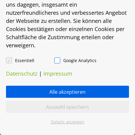
Energieausweistyp
uns dagegen, insgesamt ein
nutzerfreundlicheres und verbessertes Angebot
bis
der Webseite zu erstellen. Sie können alle
Cookies bestätigen oder einzelnen Cookies per
Energiebedarf in Kwh/(m²/a)
Schaltfläche die Zustimmung erteilen oder
verweigern.
223
Energieträger
Essentiell
Google Analytics
Datenschutz
|
Impressum
Gas
Heizungsart
Alle akzeptieren
Etagenheizung
Auswahl speichern
Objektnummer
Details anzeigen
0037.0013