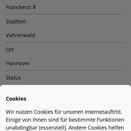
Franckestr.8
Stadtteil
Vahrenwald
Ort
Hannover
Status
Vermietet
Cookies
Energieausweis
Wir nutzen Cookies für unseren Internetauftritt.
EnEV 2009
Einige von ihnen sind für bestimmte Funktionen
unabdingbar (essenziell). Andere Cookies helfen