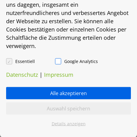
Energieausweistyp
uns dagegen, insgesamt ein
nutzerfreundlicheres und verbessertes Angebot
bis
der Webseite zu erstellen. Sie können alle
Cookies bestätigen oder einzelnen Cookies per
Energiebedarf in Kwh/(m²/a)
Schaltfläche die Zustimmung erteilen oder
verweigern.
223
Energieträger
Essentiell
Google Analytics
Datenschutz
|
Impressum
Gas
Heizungsart
Alle akzeptieren
Etagenheizung
Auswahl speichern
Objektnummer
Details anzeigen
0037.0031