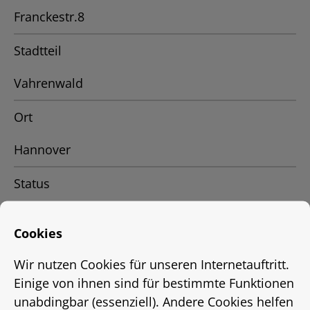
Franckestr.8
Stadtteil
Vahrenwald
Ort
Hannover
Status
Vermietet
Cookies
Energieausweis
Wir nutzen Cookies für unseren Internetauftritt.
EnEV 2009
Einige von ihnen sind für bestimmte Funktionen
unabdingbar (essenziell). Andere Cookies helfen