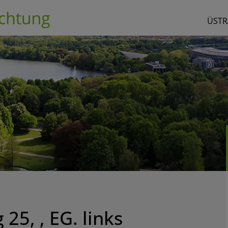
ÜSTR
25, , EG. links