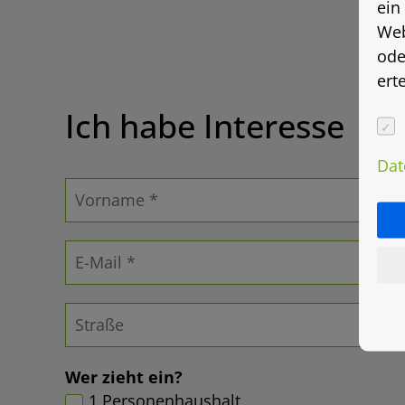
ein
Web
ode
ert
Ich habe Interesse
Dat
Wer zieht ein?
1 Personenhaushalt