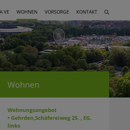
A VE
WOHNEN
VORSORGE
KONTAKT
Wohnen
Wohnungsangebot
• Gehrden,Schäfereiweg 25, , EG.
links