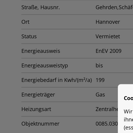
Straße, Hausnr.
Gehrden,Schäf
Ort
Hannover
Status
Vermietet
Energieausweis
EnEV 2009
Energieausweistyp
bis
Energiebedarf in Kwh/(m²/a)
199
Energieträger
Gas
Coo
Heizungsart
Zentralheizung
Wir
ihn
Objektnummer
0085.0301
(es