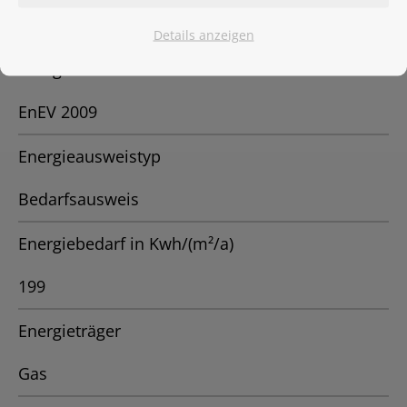
vermietet
Details anzeigen
Energieausweis
EnEV 2009
Energieausweistyp
Bedarfsausweis
Energiebedarf in Kwh/(m²/a)
199
Energieträger
Gas