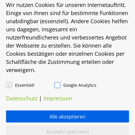
Wir nutzen Cookies für unseren Internetauftritt.
Einige von ihnen sind für bestimmte Funktionen
Baujahr
unabdingbar (essenziell). Andere Cookies helfen
1962
uns dagegen, insgesamt ein
nutzerfreundlicheres und verbessertes Angebot
Straße, Hausnr.
der Webseite zu erstellen. Sie können alle
Cookies bestätigen oder einzelnen Cookies per
Schäfereiweg 25
Schaltfläche die Zustimmung erteilen oder
verweigern.
Stadtteil
Gehrden
Essentiell
Google Analytics
Datenschutz
|
Impressum
Ort
Gehrden
Alle akzeptieren
Status
Auswahl speichern