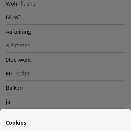
Wohnfläche
68 m²
Aufteilung
3 Zimmer
Stockwerk
EG. rechts
Balkon
ja
Haustiere erlaubt
Cookies
mit Zustimmung