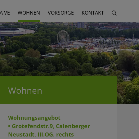
A VE
WOHNEN
VORSORGE
KONTAKT
Wohnen
Wohnungsangebot
• Grotefendstr.9, Calenberger
Neustadt, III.OG. rechts