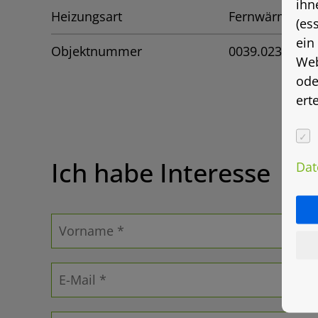
ihn
Heizungsart
Fernwärme
(es
ein
Objektnummer
0039.0233
Web
ode
ert
Ich habe Interesse
Dat