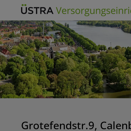
Skip
to
content
Grotefendstr.9, Calenb