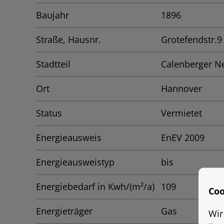
Baujahr
1896
Straße, Hausnr.
Grotefendstr.9
Stadtteil
Calenberger N
Ort
Hannover
Status
Vermietet
Energieausweis
EnEV 2009
Energieausweistyp
bis
Energiebedarf in Kwh/(m²/a)
109
Coo
Energieträger
Gas
Wir