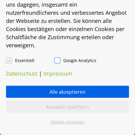
Energieausweistyp
uns dagegen, insgesamt ein
nutzerfreundlicheres und verbessertes Angebot
bis
der Webseite zu erstellen. Sie können alle
Cookies bestätigen oder einzelnen Cookies per
Energiebedarf in Kwh/(m²/a)
Schaltfläche die Zustimmung erteilen oder
verweigern.
78,4
Energieträger
Essentiell
Google Analytics
Datenschutz
|
Impressum
Gas
Heizungsart
Alle akzeptieren
Etagenheizung
Auswahl speichern
Objektnummer
Details anzeigen
0040.0032