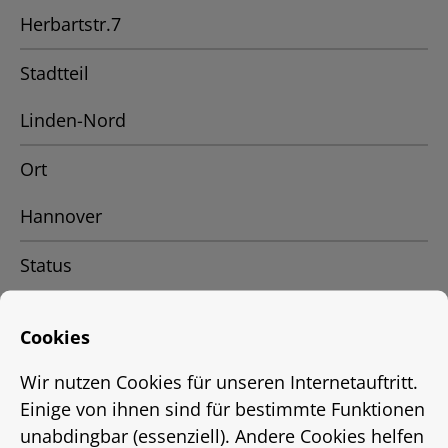
Herbartstr.7
Stadtteil
Linden-Nord
Ort
Hannover
Status
Vermietet
Cookies
Energieausweis
Wir nutzen Cookies für unseren Internetauftritt.
EnEV 2009
Einige von ihnen sind für bestimmte Funktionen
unabdingbar (essenziell). Andere Cookies helfen