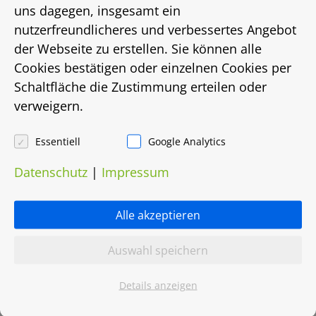
Energieausweistyp
uns dagegen, insgesamt ein
nutzerfreundlicheres und verbessertes Angebot
bis
der Webseite zu erstellen. Sie können alle
Cookies bestätigen oder einzelnen Cookies per
Energiebedarf in Kwh/(m²/a)
Schaltfläche die Zustimmung erteilen oder
verweigern.
122
Energieträger
Essentiell
Google Analytics
Datenschutz
|
Impressum
Fernwärme
Heizungsart
Alle akzeptieren
Fernwärme
Auswahl speichern
Objektnummer
Details anzeigen
0038.0401