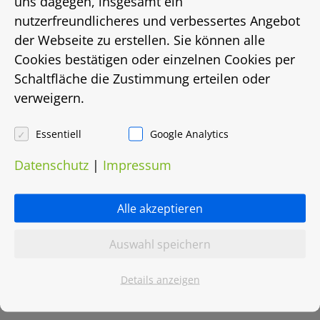
uns dagegen, insgesamt ein
nutzerfreundlicheres und verbessertes Angebot
bis
der Webseite zu erstellen. Sie können alle
Energiebedarf in Kwh/(m²/a)
Cookies bestätigen oder einzelnen Cookies per
Schaltfläche die Zustimmung erteilen oder
122
verweigern.
Energieträger
Essentiell
Google Analytics
Fernwärme
Datenschutz
|
Impressum
Heizungsart
Alle akzeptieren
Fernwärme
Auswahl speichern
Objektnummer
Details anzeigen
0038.0530