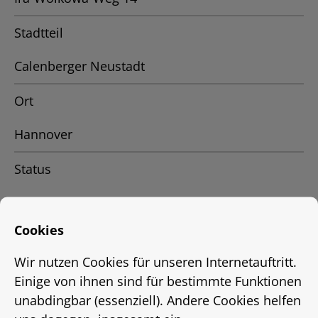
Stadtteil
Calenberger Neustadt
Ort
Hannover
Status
Vermietet
Cookies
Energieausweis
Wir nutzen Cookies für unseren Internetauftritt.
EnEV 2009
Einige von ihnen sind für bestimmte Funktionen
unabdingbar (essenziell). Andere Cookies helfen
Energieausweistyp