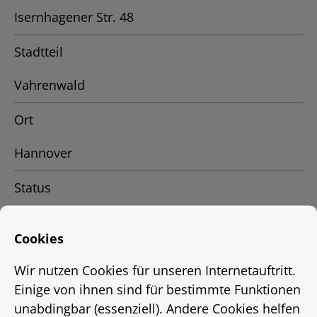
Isernhagener Str. 48
Stadtteil
Vahrenwald
Ort
Hannover
Status
Vermietet
Cookies
Energieausweis
Wir nutzen Cookies für unseren Internetauftritt.
EnEV 2009
Einige von ihnen sind für bestimmte Funktionen
unabdingbar (essenziell). Andere Cookies helfen