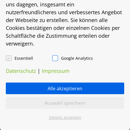
Energieausweistyp
uns dagegen, insgesamt ein
nutzerfreundlicheres und verbessertes Angebot
bis
der Webseite zu erstellen. Sie können alle
Cookies bestätigen oder einzelnen Cookies per
Energiebedarf in Kwh/(m²/a)
Schaltfläche die Zustimmung erteilen oder
verweigern.
213
Energieträger
Essentiell
Google Analytics
Datenschutz
|
Impressum
Gas
Heizungsart
Alle akzeptieren
Etagenheizung
Auswahl speichern
Objektnummer
Details anzeigen
0048.0201