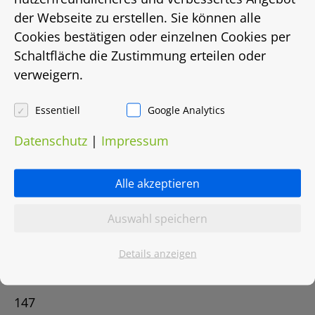
der Webseite zu erstellen. Sie können alle
Hannover
Cookies bestätigen oder einzelnen Cookies per
Schaltfläche die Zustimmung erteilen oder
Status
verweigern.
vermietet
Essentiell
Google Analytics
Energieausweis
Datenschutz
|
Impressum
EnEV 2009
Alle akzeptieren
Energieausweistyp
Auswahl speichern
Bedarfsausweis
Details anzeigen
Energiebedarf in Kwh/(m²/a)
147