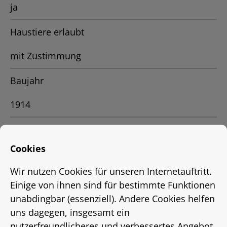
ja
Haustiere erlaubt
mit Zustimmung
Baujahr
1914
Straße, Hausnr.
Cookies
Nollendorfstr.2
Wir nutzen Cookies für unseren Internetauftritt.
Stadtteil
Einige von ihnen sind für bestimmte Funktionen
unabdingbar (essenziell). Andere Cookies helfen
Vahrenwald
uns dagegen, insgesamt ein
nutzerfreundlicheres und verbessertes Angebot
Ort