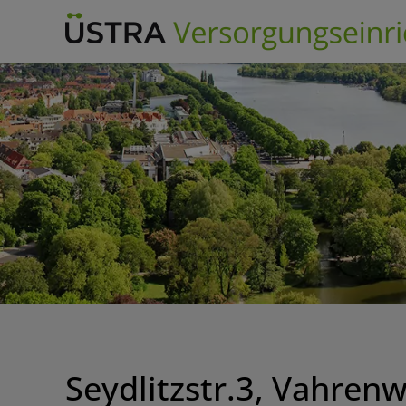
Skip
to
content
Seydlitzstr.3, Vahrenw