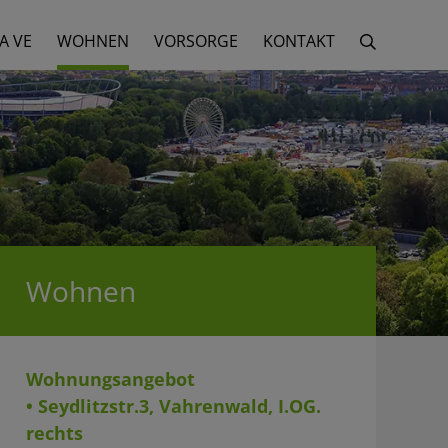
A VE
WOHNEN
VORSORGE
KONTAKT
Wohnen
Wohnungsangebot
• Seydlitzstr.3, Vahrenwald, I.OG.
rechts