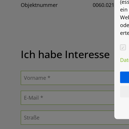
(es
Objektnummer
0060.0213
ein
Web
ode
ert
Ich habe Interesse
Dat