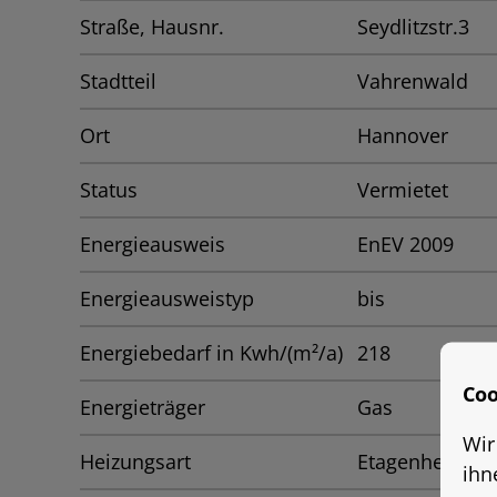
Straße, Hausnr.
Seydlitzstr.3
Stadtteil
Vahrenwald
Ort
Hannover
Status
Vermietet
Energieausweis
EnEV 2009
Energieausweistyp
bis
Energiebedarf in Kwh/(m²/a)
218
Coo
Energieträger
Gas
Wir
Heizungsart
Etagenheizung
ihn