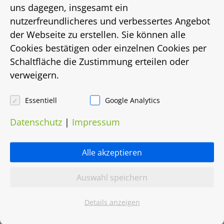
Energieausweistyp
uns dagegen, insgesamt ein
nutzerfreundlicheres und verbessertes Angebot
bis
der Webseite zu erstellen. Sie können alle
Cookies bestätigen oder einzelnen Cookies per
Energiebedarf in Kwh/(m²/a)
Schaltfläche die Zustimmung erteilen oder
verweigern.
147
Energieträger
Essentiell
Google Analytics
Datenschutz
|
Impressum
Fernwärme
Heizungsart
Alle akzeptieren
Fernwärme
Auswahl speichern
Objektnummer
Details anzeigen
0065.0133