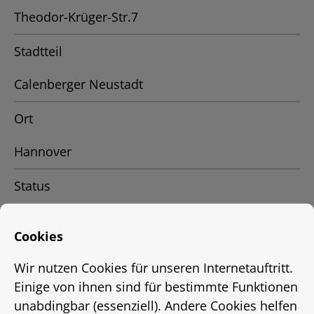
Theodor-Krüger-Str.7
Stadtteil
Calenberger Neustadt
Ort
Hannover
Status
Vermietet
Cookies
Energieausweis
Wir nutzen Cookies für unseren Internetauftritt.
EnEV 2009
Einige von ihnen sind für bestimmte Funktionen
unabdingbar (essenziell). Andere Cookies helfen