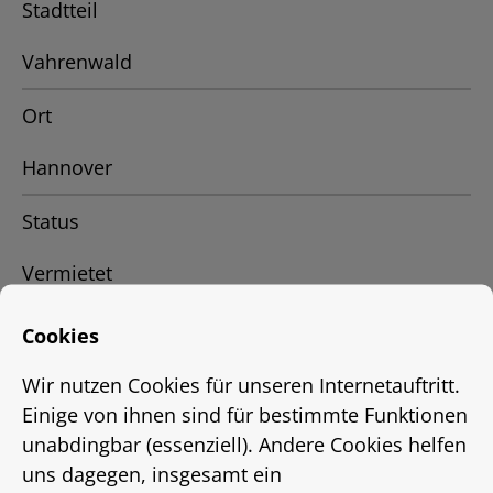
Stadtteil
Vahrenwald
Ort
Hannover
Status
Vermietet
Energieausweis
Cookies
EnEV 2009
Wir nutzen Cookies für unseren Internetauftritt.
Einige von ihnen sind für bestimmte Funktionen
Energieausweistyp
unabdingbar (essenziell). Andere Cookies helfen
uns dagegen, insgesamt ein
bis