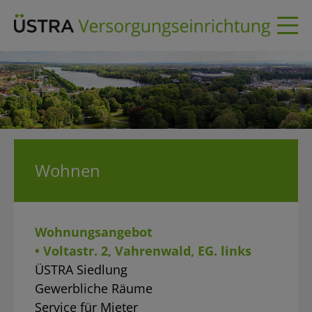
Skip
to
content
Wohnen
Wohnungsangebot
• Voltastr. 2, Vahrenwald, EG. links
ÜSTRA Siedlung
Gewerbliche Räume
Service für Mieter