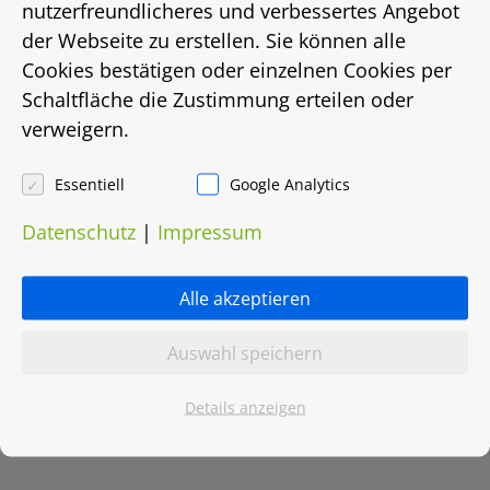
nutzerfreundlicheres und verbessertes Angebot
der Webseite zu erstellen. Sie können alle
Energiebedarf in Kwh/(m²/a)
Cookies bestätigen oder einzelnen Cookies per
177,8
Schaltfläche die Zustimmung erteilen oder
verweigern.
Energieträger
Essentiell
Google Analytics
Gas
Datenschutz
|
Impressum
Heizungsart
Alle akzeptieren
Etagenheizung
Auswahl speichern
Objektnummer
Details anzeigen
0069.0001