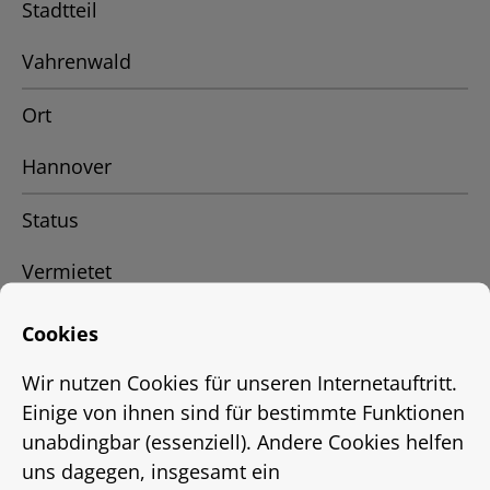
Stadtteil
Vahrenwald
Ort
Hannover
Status
Vermietet
Energieausweis
Cookies
EnEV 2009
Wir nutzen Cookies für unseren Internetauftritt.
Einige von ihnen sind für bestimmte Funktionen
Energieausweistyp
unabdingbar (essenziell). Andere Cookies helfen
uns dagegen, insgesamt ein
bis