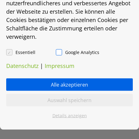
nutzerfreundlicheres und verbessertes Angebot
der Webseite zu erstellen. Sie können alle
Energiebedarf in Kwh/(m²/a)
Cookies bestätigen oder einzelnen Cookies per
177,8
Schaltfläche die Zustimmung erteilen oder
verweigern.
Energieträger
Essentiell
Google Analytics
Gas
Datenschutz
|
Impressum
Heizungsart
Alle akzeptieren
Etagenheizung
Auswahl speichern
Objektnummer
Details anzeigen
0069.0021