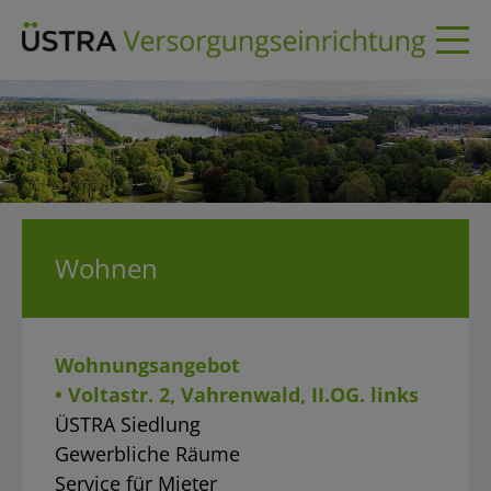
Skip
to
content
Wohnen
Wohnungsangebot
• Voltastr. 2, Vahrenwald, II.OG. links
ÜSTRA Siedlung
Gewerbliche Räume
Service für Mieter