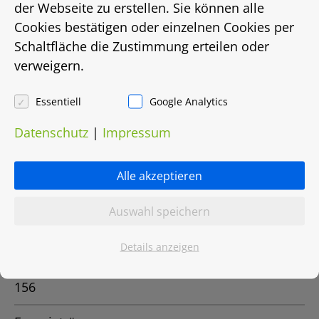
der Webseite zu erstellen. Sie können alle
Hannover
Cookies bestätigen oder einzelnen Cookies per
Schaltfläche die Zustimmung erteilen oder
Status
verweigern.
vermietet
Essentiell
Google Analytics
Energieausweis
Datenschutz
|
Impressum
EnEV 2009
Alle akzeptieren
Energieausweistyp
Auswahl speichern
Bedarfsausweis
Details anzeigen
Energiebedarf in Kwh/(m²/a)
156