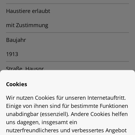
Haustiere erlaubt
mit Zustimmung
Baujahr
1913
Straße, Hausnr.
Wilhelm-Bluhm-Str.36
Cookies
Wir nutzen Cookies für unseren Internetauftritt.
Stadtteil
Einige von ihnen sind für bestimmte Funktionen
Linden-Nord
unabdingbar (essenziell). Andere Cookies helfen
uns dagegen, insgesamt ein
Ort
nutzerfreundlicheres und verbessertes Angebot