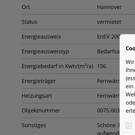
Ort
Hannover
Status
vermietet
Energieausweis
EnEV 2009
Coo
Energieausweistyp
Bedarfsauswei
Wir
Energiebedarf in Kwh/(m²/a)
156
ihn
(es
Energieträger
Fernwärme
ein
Web
Heizungsart
Fernwärme
ode
Objektnummer
0075.0033
ert
Sonstiges
Schöne 3 Zimm
aufwendiger M