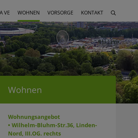
A VE
WOHNEN
VORSORGE
KONTAKT
Wohnen
Wohnungsangebot
• Wilhelm-Bluhm-Str.36, Linden-
Nord, III.OG. rechts