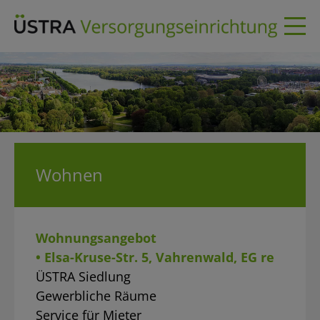
Skip
to
content
Wohnen
Wohnungsangebot
• Elsa-Kruse-Str. 5, Vahrenwald, EG re
ÜSTRA Siedlung
Gewerbliche Räume
Service für Mieter