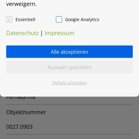
verweigern.
Bedarfsausweis
Essentiell
Google Analytics
Energiebedarf in Kwh/(m²/a)
Datenschutz
|
Impressum
-
Alle akzeptieren
Energieträger
Fernwärme
Auswahl speichern
Heizungsart
Details anzeigen
Fernwärme
Objektnummer
0027.0903